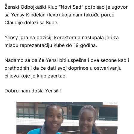
Ženski Odbojkaški Klub “Novi Sad” potpisao je ugovor
sa Yensy Kindelan (levo) koja nam takođe pored
Claudije dolazi sa Kube.
Yensy igra na poziciji korektora a nastupala je i za
mladu reprezentaciju Kube do 19 godina.
Nadamo se da će Yensi biti uspešna i ove sezone kao i
prethodnih i da će dati svoj doprinos u ostvarivanju
ciljeva koje je klub zacrtao.
Dobro nam došla Yensi!!!