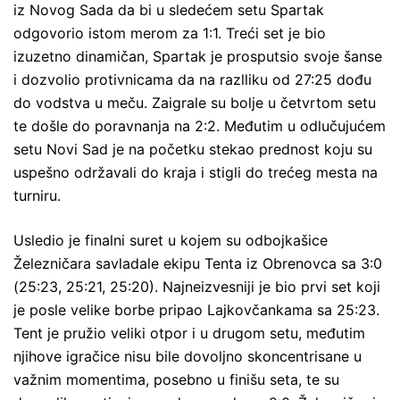
iz Novog Sada da bi u sledećem setu Spartak
odgovorio istom merom za 1:1. Treći set je bio
izuzetno dinamičan, Spartak je prosputsio svoje šanse
i dozvolio protivnicama da na razlliku od 27:25 dođu
do vodstva u meču. Zaigrale su bolje u četvrtom setu
te došle do poravnanja na 2:2. Međutim u odlučujućem
setu Novi Sad je na početku stekao prednost koju su
uspešno održavali do kraja i stigli do trećeg mesta na
turniru.
Usledio je finalni suret u kojem su odbojkašice
Železničara savladale ekipu Tenta iz Obrenovca sa 3:0
(25:23, 25:21, 25:20). Najneizvesniji je bio prvi set koji
je posle velike borbe pripao Lajkovčankama sa 25:23.
Tent je pružio veliki otpor i u drugom setu, međutim
njihove igračice nisu bile dovoljno skoncentrisane u
važnim momentima, posebno u finišu seta, te su