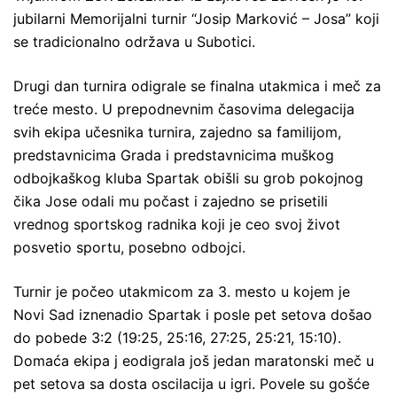
jubilarni Memorijalni turnir “Josip Marković – Josa” koji
se tradicionalno održava u Subotici.
Drugi dan turnira odigrale se finalna utakmica i meč za
treće mesto. U prepodnevnim časovima delegacija
svih ekipa učesnika turnira, zajedno sa familijom,
predstavnicima Grada i predstavnicima muškog
odbojkaškog kluba Spartak obišli su grob pokojnog
čika Jose odali mu počast i zajedno se prisetili
vrednog sportskog radnika koji je ceo svoj život
posvetio sportu, posebno odbojci.
Turnir je počeo utakmicom za 3. mesto u kojem je
Novi Sad iznenadio Spartak i posle pet setova došao
do pobede 3:2 (19:25, 25:16, 27:25, 25:21, 15:10).
Domaća ekipa j eodigrala još jedan maratonski meč u
pet setova sa dosta oscilacija u igri. Povele su gošće