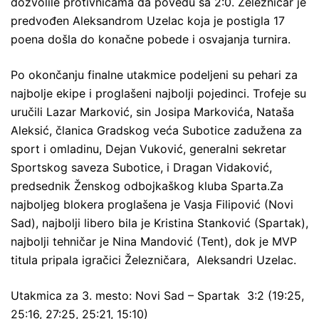
dozvolile protivnicama da povedu sa 2:0. Železničar je
predvođen Aleksandrom Uzelac koja je postigla 17
poena došla do konačne pobede i osvajanja turnira.
Po okončanju finalne utakmice podeljeni su pehari za
najbolje ekipe i proglašeni najbolji pojedinci. Trofeje su
uručili Lazar Marković, sin Josipa Markovića, Nataša
Aleksić, članica Gradskog veća Subotice zadužena za
sport i omladinu, Dejan Vuković, generalni sekretar
Sportskog saveza Subotice, i Dragan Vidaković,
predsednik Ženskog odbojkaškog kluba Sparta.Za
najboljeg blokera proglašena je Vasja Filipović (Novi
Sad), najbolji libero bila je Kristina Stanković (Spartak),
najbolji tehničar je Nina Mandović (Tent), dok je MVP
titula pripala igračici Železničara, Aleksandri Uzelac.
Utakmica za 3. mesto: Novi Sad – Spartak 3:2 (19:25,
25:16, 27:25, 25:21, 15:10)