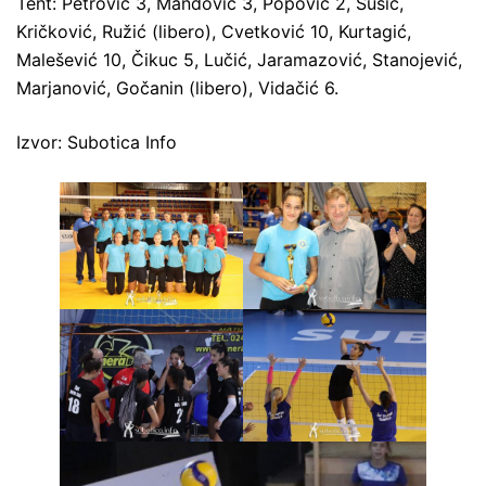
Tent: Petrović 3, Mandović 3, Popović 2, Sušić,
Kričković, Ružić (libero), Cvetković 10, Kurtagić,
Malešević 10, Čikuc 5, Lučić, Jaramazović, Stanojević,
Marjanović, Gočanin (libero), Vidačić 6.
Izvor: Subotica Info