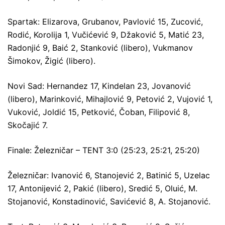
Spartak: Elizarova, Grubanov, Pavlović 15, Zucović,
Rodić, Korolija 1, Vučićević 9, Džaković 5, Matić 23,
Radonjić 9, Baić 2, Stanković (libero), Vukmanov
Šimokov, Žigić (libero).
Novi Sad: Hernandez 17, Kindelan 23, Jovanović
(libero), Marinković, Mihajlović 9, Petović 2, Vujović 1,
Vuković, Joldić 15, Petković, Čoban, Filipović 8,
Skočajić 7.
Finale: Železničar – TENT 3:0 (25:23, 25:21, 25:20)
Železničar: Ivanović 6, Stanojević 2, Batinić 5, Uzelac
17, Antonijević 2, Pakić (libero), Sredić 5, Oluić, M.
Stojanović, Konstadinović, Savićević 8, A. Stojanović.