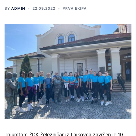
BY
ADMIN
22.09.2022
PRVA EKIPA
Trijumfom ŽOK Železničar iz Lajkovca završen je 10.