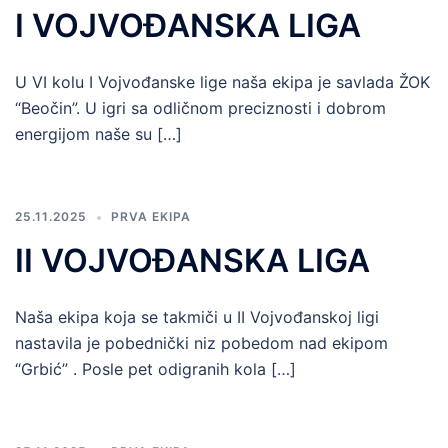
I VOJVOĐANSKA LIGA
U VI kolu I Vojvođanske lige naša ekipa je savlada ŽOK
“Beočin”. U igri sa odličnom preciznosti i dobrom
energijom naše su […]
25.11.2025
PRVA EKIPA
II VOJVOĐANSKA LIGA
Naša ekipa koja se takmiči u II Vojvođanskoj ligi
nastavila je pobednički niz pobedom nad ekipom
“Grbić” . Posle pet odigranih kola […]