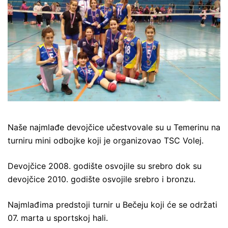
Naše najmlađe devojčice učestvovale su u Temerinu na
turniru mini odbojke koji je organizovao TSC Volej.
Devojčice 2008. godište osvojile su srebro dok su
devojčice 2010. godište osvojile srebro i bronzu.
Najmlađima predstoji turnir u Bečeju koji će se održati
07. marta u sportskoj hali.