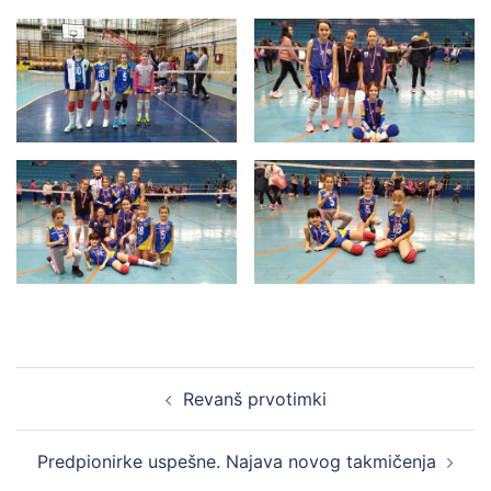
Revanš prvotimki
Predpionirke uspešne. Najava novog takmičenja