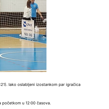
:21). Iako oslabljeni izostankom par igračica
sa početkom u 12:00 časova.