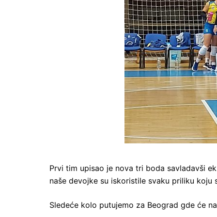
Prvi tim upisao je nova tri boda savladavši ek
naše devojke su iskoristile svaku priliku koju 
Sledeće kolo putujemo za Beograd gde će nas