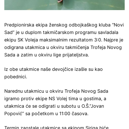
Predpionirska ekipa ženskog odbojkaškog kluba “Novi
Sad” je u duplom takmičarskom programu savladala
ekipu SK Voleja maksimalnim rezultatom 3:0. Najpre je
odigrana utakmica u okviru takmičenja Trofeja Novog
Sada a zatim u okviru lige prijateljstva.
Iz obe utakmice naše devojčice izašle su kao
pobednici.
Narednu utakmicu u okviru Trofeja Novog Sada
igramo protiv ekipe NS Volej tima u gostima, a
utakmica će se odigrati u subotu u O.Š.”Jovan
Popović” sa početkom u 11:00 časova.
Termin zaostale utakmice sa ekipom Siriga biće