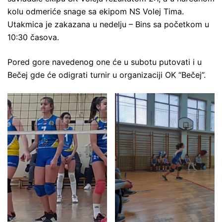
kolu odmeriće snage sa ekipom NS Volej Tima.
Utakmica je zakazana u nedelju – Bins sa početkom u
10:30 časova.
Pored gore navedenog one će u subotu putovati i u
Bečej gde će odigrati turnir u organizaciji OK “Bečej”.