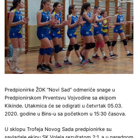
Predpionirke ŽOK “Novi Sad” odmeriće snage u
Predpionirskom Prventsvu Vojvodine sa ekipom
Kikinde. Utakmica će se odigrati u četvrtak 05.03.
2020. godine u Bins-u sa početkom u 15:30 časova.
U sklopu Trofeja Novog Sada predpionirke su
savladale ekipu SK Voleja rezultatom 2:1, a u narednom