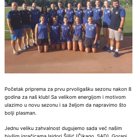
Početak priprema za prvu prvoligašku sezonu nakon 8
godina za naš klub! Sa velikom energijom i motivom
ulazimo u novu sezonu i sa željom da napravimo što
bolji plasman.
Jednu veliku zahvalnost dugujemo sada već našim
bivšim igračicama Isidori Šišić (Čikago, SAD), Gorani