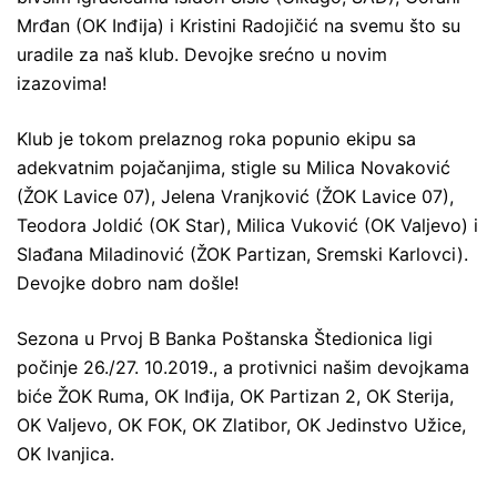
Mrđan (OK Inđija) i Kristini Radojičić na svemu što su
uradile za naš klub. Devojke srećno u novim
izazovima!
Klub je tokom prelaznog roka popunio ekipu sa
adekvatnim pojačanjima, stigle su Milica Novaković
(ŽOK Lavice 07), Jelena Vranjković (ŽOK Lavice 07),
Teodora Joldić (OK Star), Milica Vuković (OK Valjevo) i
Slađana Miladinović (ŽOK Partizan, Sremski Karlovci).
Devojke dobro nam došle!
Sezona u Prvoj B Banka Poštanska Štedionica ligi
počinje 26./27. 10.2019., a protivnici našim devojkama
biće ŽOK Ruma, OK Inđija, OK Partizan 2, OK Sterija,
OK Valjevo, OK FOK, OK Zlatibor, OK Jedinstvo Užice,
OK Ivanjica.