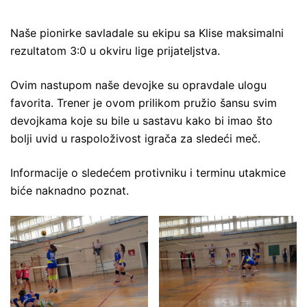
Naše pionirke savladale su ekipu sa Klise maksimalni
rezultatom 3:0 u okviru lige prijateljstva.
Ovim nastupom naše devojke su opravdale ulogu
favorita. Trener je ovom prilikom pružio šansu svim
devojkama koje su bile u sastavu kako bi imao što
bolji uvid u raspoloživost igrača za sledeći meč.
Informacije o sledećem protivniku i terminu utakmice
biće naknadno poznat.