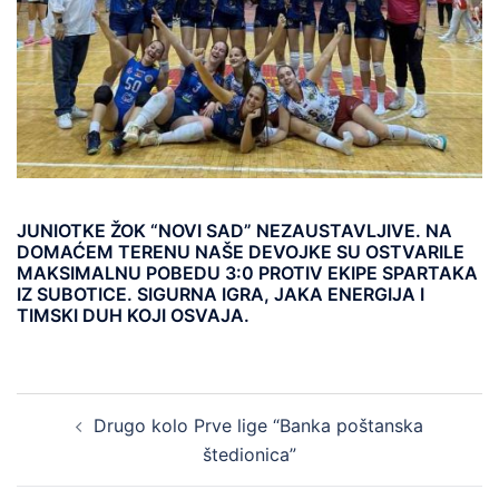
JUNIOTKE ŽOK “NOVI SAD” NEZAUSTAVLJIVE. NA
DOMAĆEM TERENU NAŠE DEVOJKE SU OSTVARILE
MAKSIMALNU POBEDU 3:0 PROTIV EKIPE SPARTAKA
IZ SUBOTICE. SIGURNA IGRA, JAKA ENERGIJA I
TIMSKI DUH KOJI OSVAJA.
Drugo kolo Prve lige “Banka poštanska
štedionica”