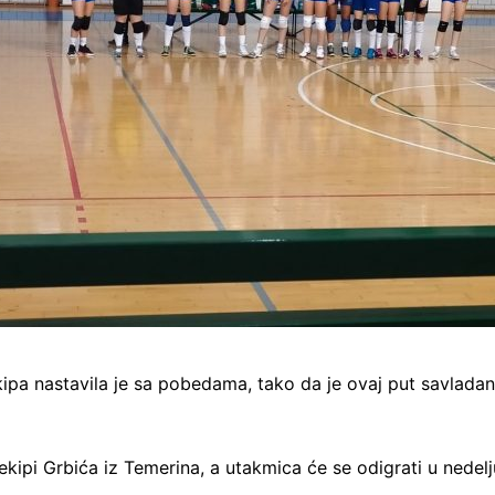
kipa nastavila je sa pobedama, tako da je ovaj put savlad
ekipi Grbića iz Temerina, a utakmica će se odigrati u nede