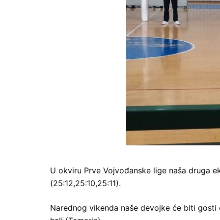
U okviru Prve Vojvođanske lige naša druga e
(25:12,25:10,25:11).
Narednog vikenda naše devojke će biti gosti 